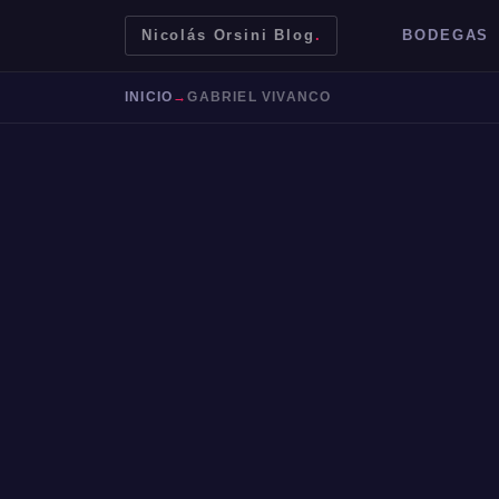
Nicolás Orsini Blog
.
BODEGAS
INICIO
→
GABRIEL VIVANCO
Mendoza
Malbec
Bodegas
Jujuy