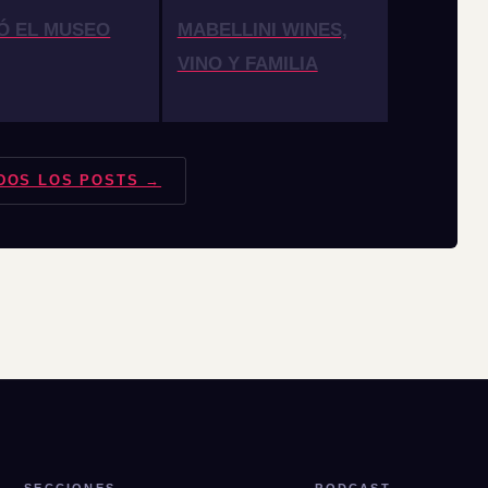
Ó EL MUSEO
MABELLINI WINES,
VINO Y FAMILIA
DOS LOS POSTS →
SECCIONES
PODCAST