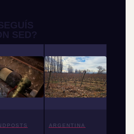
SEGUÍS
ON SED?
NDPOSTS
ARGENTINA