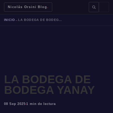
Nicolás Orsini Blog
.
INICIO
→
LA BODEGA DE BODEGA YANAY
BUSCAR →
LA BODEGA DE
Mendoza
Malbec
Bodegas
Jujuy
BODEGA YANAY
08 Sep 2025
1 min de lectura