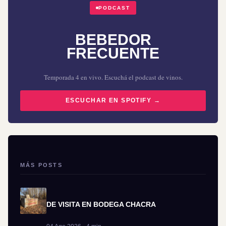
PODCAST
BEBEDOR
FRECUENTE
Temporada 4 en vivo. Escuchá el podcast de vinos.
ESCUCHAR EN SPOTIFY →
MÁS POSTS
DE VISITA EN BODEGA CHACRA