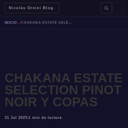
Nicolás Orsini Blog
.
INICIO
→
CHAKANA ESTATE SELECTION PINOT NOIR Y COPAS
BUSCAR →
CHAKANA ESTATE
SELECTION PINOT
Mendoza
Malbec
Bodegas
Jujuy
NOIR Y COPAS
31 Jul 2025
1 min de lectura