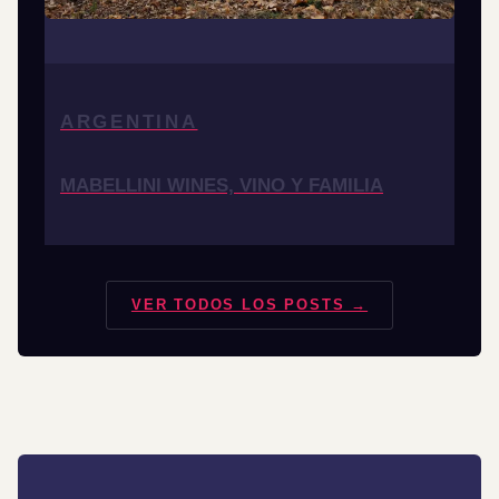
ARGENTINA
MABELLINI WINES, VINO Y FAMILIA
VER TODOS LOS POSTS →