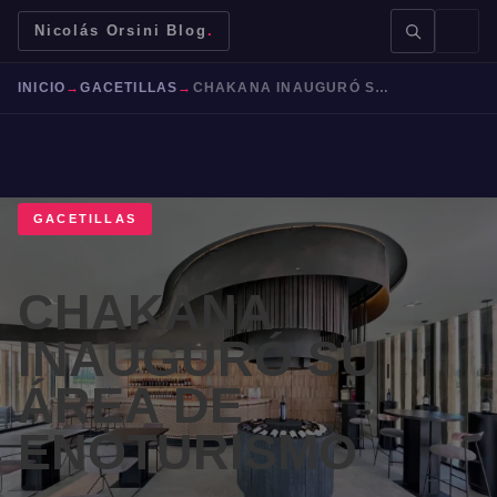
Nicolás Orsini Blog
.
INICIO
→
GACETILLAS
→
CHAKANA INAUGURÓ SU ÁREA DE ENOTURISMO
GACETILLAS
BUSCAR →
CHAKANA
Mendoza
Malbec
Bodegas
Jujuy
INAUGURÓ SU
ÁREA DE
ENOTURISMO