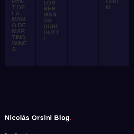
RME
CHO
LOS
T DE
N
HER
LA
MAN
MAN
OS
O DE
DURI
MAR
GUTT
TINO
I
WINE
S
Nicolás Orsini Blog
.