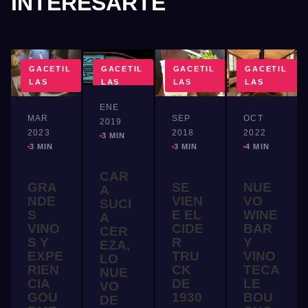
INTERESARTE
GACETIL
GACETIL
GACETIL
GACETIL
LAS
LAS
LAS
LAS
ENE
MAR
SEP
OCT
2019
2023
2018
2022
3 MIN
3 MIN
3 MIN
4 MIN
CAR
GRA
SE
NUE
A
NDE
VIEN
VO
SUCI
S
E EL
WINE
A
VINO
CIDE
BAR
CER
S Y
R
Y
EZA,
EXPE
TRU
VINO
LO
RIEN
CK
TECA
NUE
CIA
DE
LE
VO
GOU
1930
BOU
DE