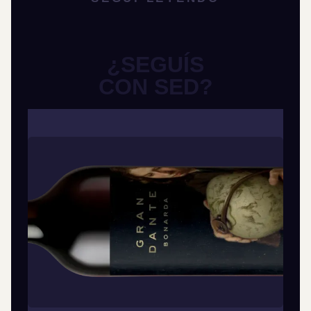
¿SEGUÍS
CON SED?