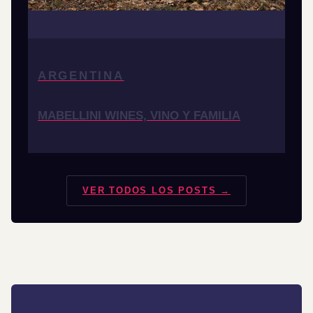
ARGENTINA
MABELLINI WINES, VINO Y FAMILIA
VER TODOS LOS POSTS →