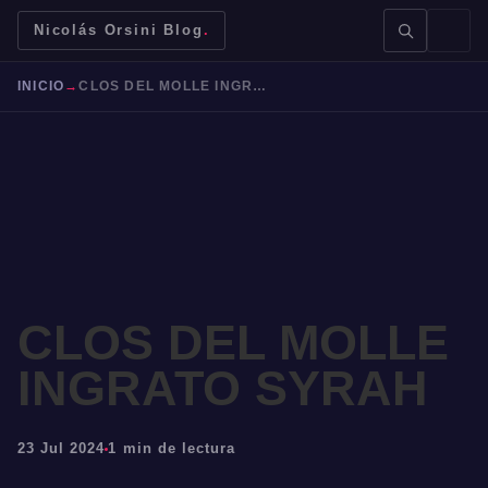
Nicolás Orsini Blog
.
INICIO
→
CLOS DEL MOLLE INGRATO SYRAH
BUSCAR →
CLOS DEL MOLLE
Mendoza
Malbec
Bodegas
Jujuy
INGRATO SYRAH
23 Jul 2024
1 min de lectura