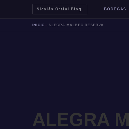
Nicolás Orsini Blog
.
BODEGAS
INICIO
→
ALEGRA MALBEC RESERVA
Mendoza
Malbec
Bodegas
Jujuy
ALEGRA 