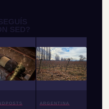
SEGUÍS
ON SED?
NDPOSTS
ARGENTINA