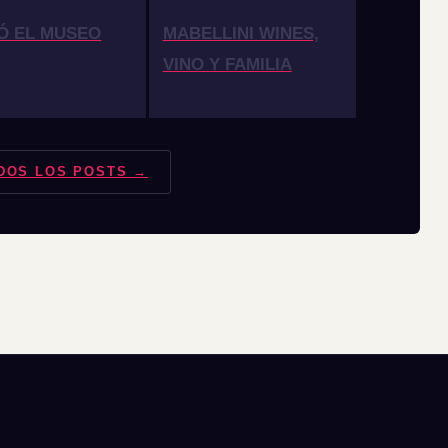
Ó EL MUSEO
MABELLINI WINES,
VINO Y FAMILIA
DOS LOS POSTS →