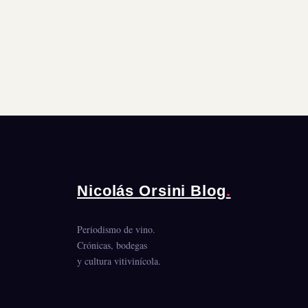
Nicolás Orsini Blog
.
Periodismo de vino.
Crónicas, bodegas
y cultura vitivinícola.