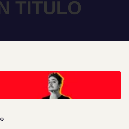
N TÍTULO
🙂