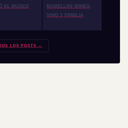
Ó EL MUSEO
MABELLINI WINES,
VINO Y FAMILIA
DOS LOS POSTS →