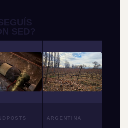
SEGUÍS
ON SED?
NDPOSTS
ARGENTINA