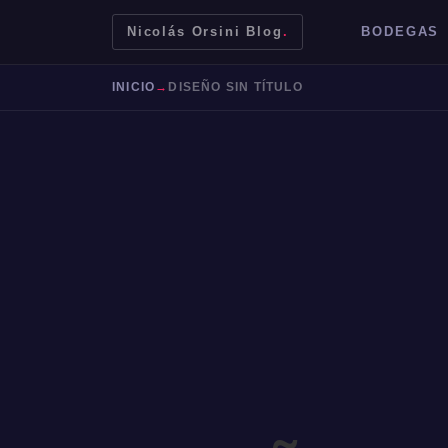
Nicolás Orsini Blog
.
BODEGAS
INICIO
→
DISEÑO SIN TÍTULO
Mendoza
Malbec
Bodegas
Jujuy