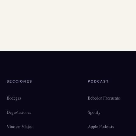
SECCIONES
PODCAST
Bodegas
Bebedor Frecuente
Degustaciones
Spotify
Vino en Viajes
Apple Podcasts