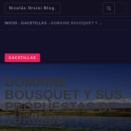
Nicolás Orsini Blog
.
INICIO
→
GACETILLAS
→
DOMAINE BOUSQUET Y SUS PROPUESTAS DE TURISMO
GACETILLAS
BUSCAR →
DOMAINE
Mendoza
Malbec
Bodegas
Jujuy
BOUSQUET Y SUS
PROPUESTAS DE
TURISMO