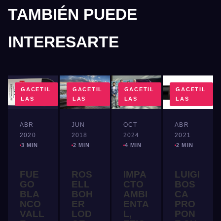
TAMBIÉN PUEDE
INTERESARTE
GACETIL
GACETIL
GACETIL
GACETIL
LAS
LAS
LAS
LAS
ABR
JUN
OCT
ABR
2020
2018
2024
2021
3 MIN
2 MIN
4 MIN
2 MIN
FUE
ROS
IMPA
LUIGI
GO
ELL
CTO
BOS
BLA
BOH
AMBI
CA
NCO
ER
ENTA
PRO
VALL
LOD
L,
PON