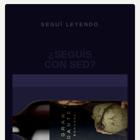
SEGUÍ LEYENDO
¿SEGUÍS
CON SED?