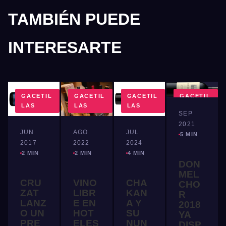
TAMBIÉN PUEDE
INTERESARTE
GACETIL
GACETIL
GACETIL
GACETIL
LAS
LAS
LAS
LAS
SEP
2021
JUN
JUL
AGO
5 MIN
2017
2024
2022
2 MIN
4 MIN
2 MIN
DON
MEL
CRU
CHA
VINO
CHO
ZAT
KAN
LIBR
R
LANZ
A Y
E EN
2018
O UN
SU
HOT
YA
PRE
NUN
ELES
DISP