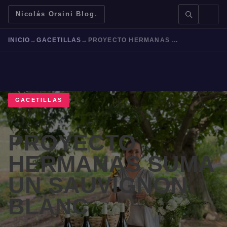
Nicolás Orsini Blog
.
INICIO
→
GACETILLAS
→
PROYECTO HERMANAS SUMA UN SAUVIGNON BLANC
GACETILLAS
BUSCAR →
PROYECTO
Mendoza
Malbec
Bodegas
Jujuy
HERMANAS SUMA
UN SAUVIGNON
BLANC