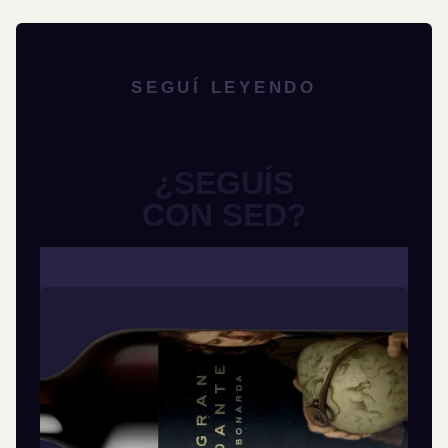
SEGUÍ LEYENDO
¿SEGUÍS
CON SED?