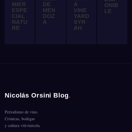
MIER
A
DE
ONIB
ESPE
VINE
MEN
LE
CIAL
YARD
DOZ
NATU
SYR
A
RE
AH
Nicolás Orsini Blog
.
Periodismo de vino.
Crónicas, bodegas
y cultura vitivinícola.