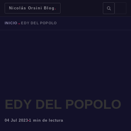
Nicolás Orsini Blog
.
INICIO
→
EDY DEL POPOLO
BUSCAR →
Mendoza
Malbec
Bodegas
Jujuy
EDY DEL POPOLO
04 Jul 2023
1 min de lectura