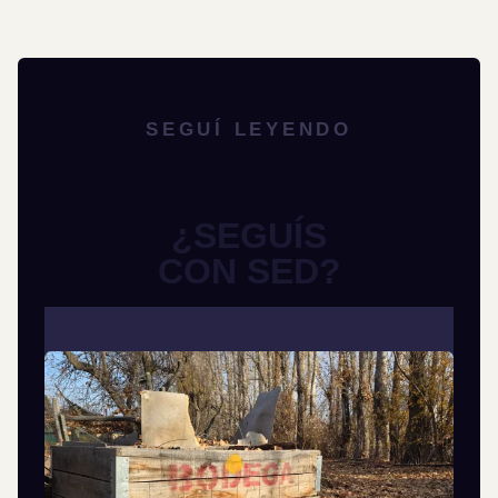
SEGUÍ LEYENDO
¿SEGUÍS
CON SED?