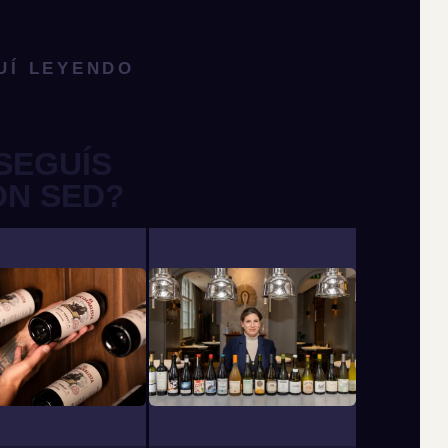
UÍ LEYENDO
SEGUÍS
ON SED?