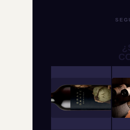
SEG
¿
C