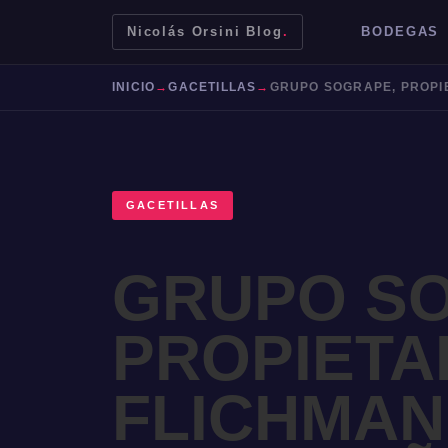
Nicolás Orsini Blog
.
BODEGAS
INICIO
→
GACETILLAS
→
GACETILLAS
GRUPO S
PROPIETA
Mendoza
Malbec
Bodegas
Jujuy
FLICHMAN