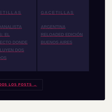
ETILLAS
GACETILLAS
OANALISTA
ARGENTINA
S: EL
RELOADED EDICIÓN
ECTO DONDE
BUENOS AIRES
LUYEN DOS
DOS
DOS LOS POSTS →