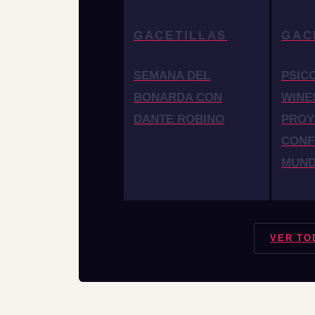
GACETILLAS
GAC
SEMANA DEL
PSIC
BONARDA CON
WINE
DANTE ROBINO
PROY
CONF
MUN
VER TO