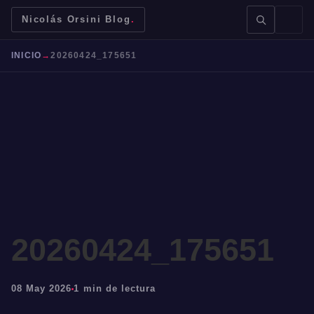
Nicolás Orsini Blog
.
INICIO
→
20260424_175651
BUSCAR →
Mendoza
Malbec
Bodegas
Jujuy
20260424_175651
08 May 2026
1 min de lectura