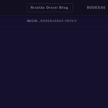
Nicolás Orsini Blog
.
BODEGAS
INICIO
→
BERENJENAS FRITAS
Mendoza
Malbec
Bodegas
Jujuy