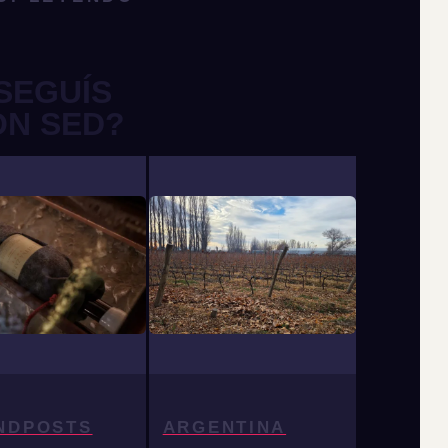
SEGUÍS
ON SED?
NDPOSTS
ARGENTINA