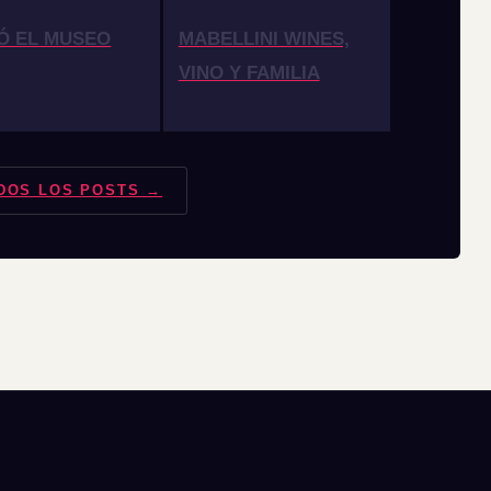
Ó EL MUSEO
MABELLINI WINES,
VINO Y FAMILIA
DOS LOS POSTS →