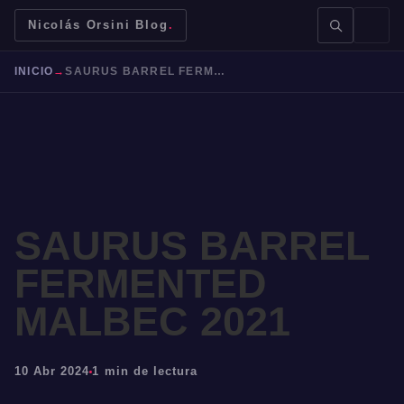
Nicolás Orsini Blog
.
INICIO
→
SAURUS BARREL FERMENTED MALBEC 2021
BUSCAR →
SAURUS BARREL
FERMENTED
Mendoza
Malbec
Bodegas
Jujuy
MALBEC 2021
10 Abr 2024
1 min de lectura