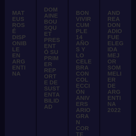
DOM
MAT
BON
AND
AINE
EUS
VIVIR
REA
BOU
ROS
CUM
DON
SQU
É
PLE
ADIO
ET
DISP
14
FUE
PRES
ONIB
AÑO
ELEG
ENT
LE
S Y
IDA
Ó SU
EN
LO
MEJ
PRIM
ARG
CELE
OR
ER
ENTI
BRA
SOM
REP
NA
CON
MELI
ORT
COL
ER
E DE
ECCI
DE
SUST
ÓN
ARG
ENTA
ANIV
ENTI
BILID
ERS
NA
AD
ARIO
2022
GRA
N
COR
TE