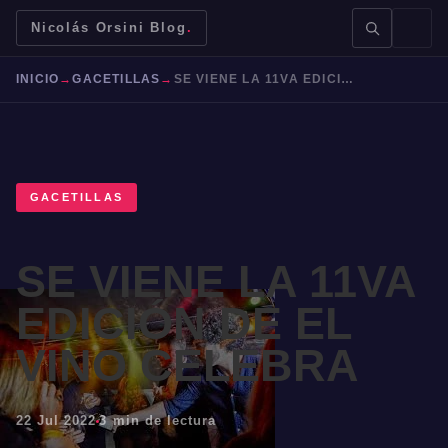
Nicolás Orsini Blog
.
INICIO
→
GACETILLAS
→
SE VIENE LA 11VA EDICIÓN DE EL VINO CELEBRA
GACETILLAS
BUSCAR →
SE VIENE LA 11VA
Mendoza
Malbec
Bodegas
Jujuy
EDICIÓN DE EL
VINO CELEBRA
22 Jul 2022
3 min de lectura