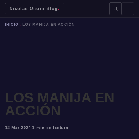
Nicolás Orsini Blog
.
INICIO
→
LOS MANIJA EN ACCIÓN
BUSCAR →
LOS MANIJA EN
Mendoza
Malbec
Bodegas
Jujuy
ACCIÓN
12 Mar 2024
1 min de lectura