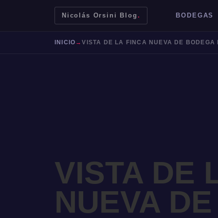
Nicolás Orsini Blog
.
BODEGAS
INICIO
→
VISTA DE 
Mendoza
Malbec
Bodegas
Jujuy
NUEVA DE