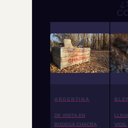
¿
C
ARGENTINA
BLE
DE VISITA EN
LLEG
BODEGA CHACRA
VIGIL