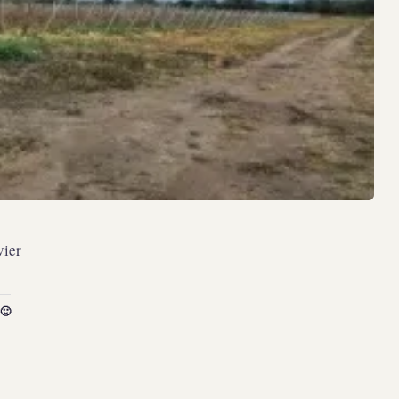
vier
🙂