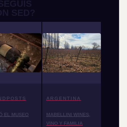
SEGUÍS
ON SED?
NDPOSTS
ARGENTINA
Ó EL MUSEO
MABELLINI WINES,
VINO Y FAMILIA