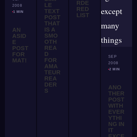
RDE
LE
2008
RED
TEXT
1 MIN
LIST
POST
THAT
IS A
AN
SMO
ASID
OTH
E
REA
POST
D
FOR
SEP
FOR
MAT!
2008
AMA
2 MIN
TEUR
REA
DER
ANO
S
THER
POST
WITH
EVER
YTHI
NG IN
IT
EXCE