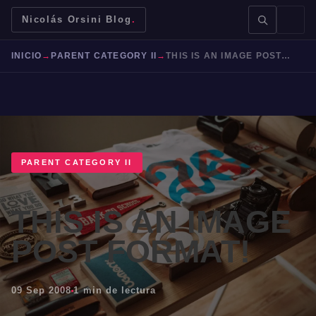
Nicolás Orsini Blog
.
INICIO
→
PARENT CATEGORY II
→
THIS IS AN IMAGE POST FORMAT!
BUSCAR →
PARENT CATEGORY II
THIS IS AN IMAGE
Mendoza
Malbec
Bodegas
Jujuy
POST FORMAT!
09 Sep 2008
1 min de lectura