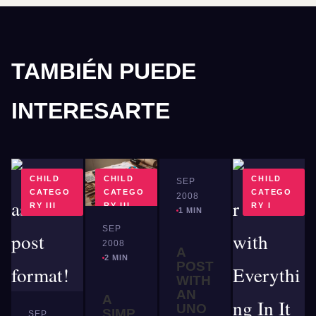
TAMBIÉN PUEDE
INTERESARTE
CHILD
CHILD
PARENT
CHILD
SEP
CATEGO
CATEGO
CATEGO
CATEGO
2008
RY III
RY III
RY II
RY I
1 MIN
SEP
2008
A
2 MIN
POST
WITH
AN
A
UNO
SIMP
SEP