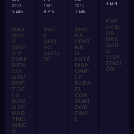
3 MIN
2023
2022
2021
3 MIN
5 MIN
2 MIN
EXP
OVIN
GRA
NAC
AHO
OS
NDE
E
RA
BRA
S
GRU
CENT
GAD
VINO
PO
RAL
O
S Y
SALU
O
11VA
EXPE
TE
ESTÁ
EDICI
RIEN
DISP
ÓN
CIA
ONIB
GOU
LE
RME
PARA
T DE
EL
LA
CON
MAN
SUMI
O DE
DOR
MAR
FINA
TINO
L
WINE
S