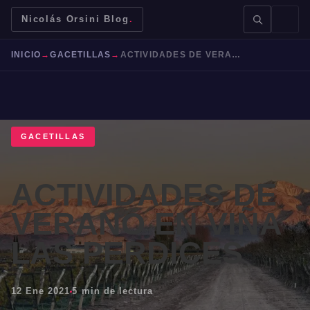
Nicolás Orsini Blog
.
INICIO
→
GACETILLAS
→
ACTIVIDADES DE VERANO EN VIÑA LAS PERDICES
GACETILLAS
BUSCAR →
ACTIVIDADES DE
Mendoza
Malbec
Bodegas
Jujuy
VERANO EN VIÑA
LAS PERDICES
12 Ene 2021
5 min de lectura