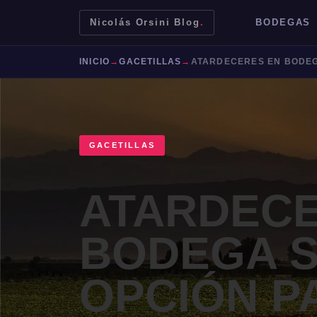
Nicolás Orsini Blog
.
BODEGAS
INICIO
→
GACETILLAS
→
GACETILLAS
ATARDECE
BODEGA S
Mendoza
Malbec
Bodegas
Jujuy
OPCIÓN P