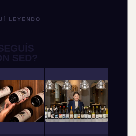
UÍ LEYENDO
SEGUÍS
ON SED?