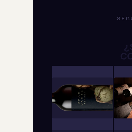
SEG
¿
C