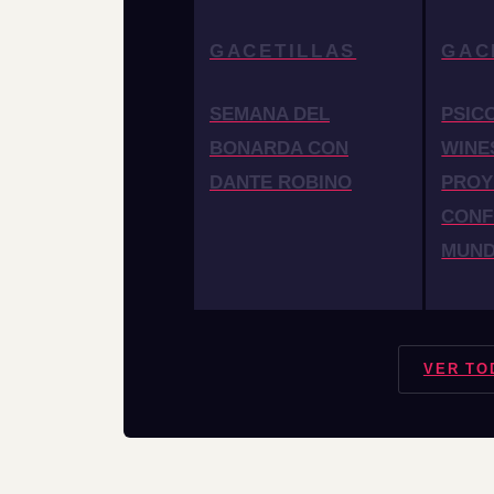
GACETILLAS
GAC
SEMANA DEL
PSIC
BONARDA CON
WINE
DANTE ROBINO
PROY
CONF
MUN
VER TO