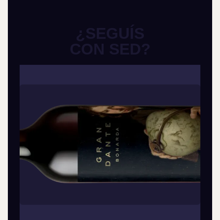
¿SEGUÍS
CON SED?