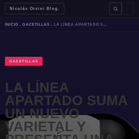
Nicolás Orsini Blog
.
INICIO
→
GACETILLAS
→
LA LÍNEA APARTADO SUMA UN NUEVO VARIETAL Y PRESENTA UNA NUEVA IDENTIDAD
GACETILLAS
BUSCAR →
LA LÍNEA
Mendoza
Malbec
Bodegas
Jujuy
APARTADO SUMA
UN NUEVO
VARIETAL Y