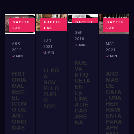
GACETIL
GACETIL
GACETIL
GACETIL
LAS
LAS
LAS
LAS
SEP
2018
JUN
ABR
MAY
5 MIN
2021
2019
2021
3 MIN
2 MIN
2 MIN
NUE
VA
LLEG
HIST
ARO
ETIQ
A
ORIA
MAS
UETA
NOV
MAL
DE
EN
ELLO
BEC,
CATA
LA
ZUEL
EL
, UNA
LÍNE
O
ÍCON
HER
A DE
2021
O DE
RAMI
CAS
ANT
ENTA
ARE
ONIO
PARA
NA
MAS
APR
END