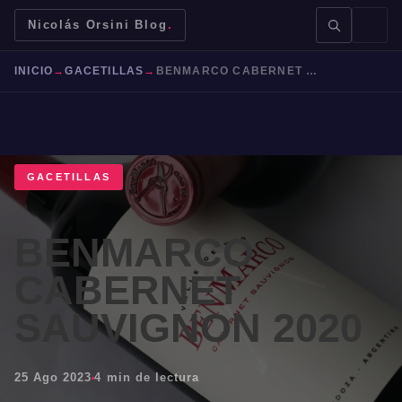
Nicolás Orsini Blog
.
INICIO
→
GACETILLAS
→
BENMARCO CABERNET SAUVIGNON 2020
GACETILLAS
BUSCAR →
BENMARCO
Mendoza
Malbec
Bodegas
Jujuy
CABERNET
SAUVIGNON 2020
25 Ago 2023
4 min de lectura