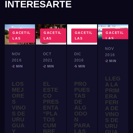
INTERESARTE
GACETIL
GACETIL
GACETIL
GACETIL
LAS
LAS
LAS
LAS
NOV
NOV
OCT
DIC
2016
2016
2021
2016
2 MIN
2 MIN
2 MIN
5 MIN
LLEG
LOS
EL
PRO
A LA
MEJ
ESTE
PUES
PRIM
ORE
CO
TAS
ERA
S
PRES
DE
FERI
VINO
ENTA
ALG
A DE
S DE
“PLA
ODO
VINO
URU
TOS
N
S DE
GUA
CUM
PARA
URU
Y
BRE
LAS
GUA