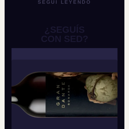
SEGUÍ LEYENDO
¿SEGUÍS
CON SED?