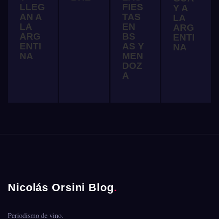
LLEG
FIES
Y A
AN A
TAS
LA
LA
EN
ARG
ARG
BS
ENTI
ENTI
AS Y
NA
NA
MEN
DOZ
A
Nicolás Orsini Blog
.
Periodismo de vino.