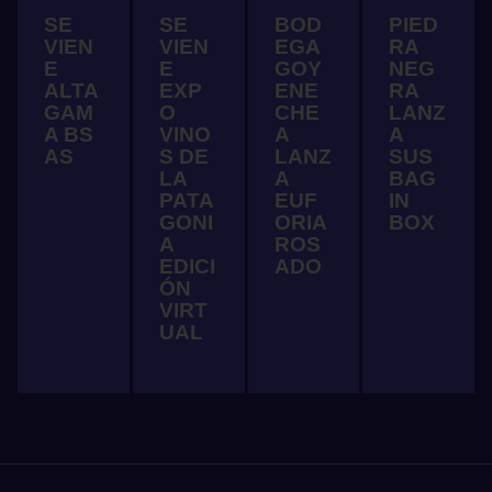
SE
SE
BOD
PIED
VIEN
VIEN
EGA
RA
E
E
GOY
NEG
ALTA
EXP
ENE
RA
GAM
O
CHE
LANZ
A BS
VINO
A
A
AS
S DE
LANZ
SUS
LA
A
BAG
PATA
EUF
IN
GONI
ORIA
BOX
A
ROS
EDICI
ADO
ÓN
VIRT
UAL