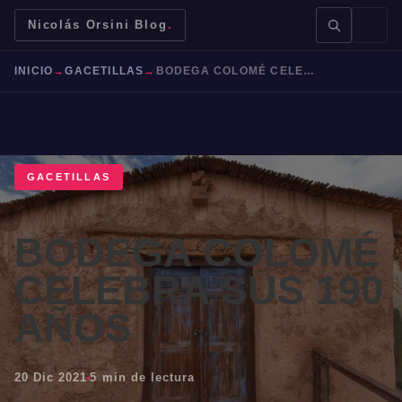
Nicolás Orsini Blog
.
INICIO
→
GACETILLAS
→
BODEGA COLOMÉ CELEBRA SUS 190 AÑOS
GACETILLAS
BUSCAR →
BODEGA COLOMÉ
Mendoza
Malbec
Bodegas
Jujuy
CELEBRA SUS 190
AÑOS
20 Dic 2021
5 min de lectura