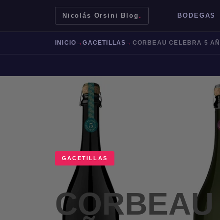
Nicolás Orsini Blog
.
BODEGAS
INICIO
→
GACETILLAS
→
CORBEAU CELEBRA 5 AÑ
GACETILLAS
Mendoza
Malbec
Bodegas
Jujuy
CORBEAU 