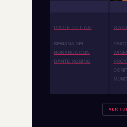
GACETILLAS
GAC
SEMANA DEL
PSIC
BONARDA CON
WINE
DANTE ROBINO
PROY
CONF
MUN
VER TO