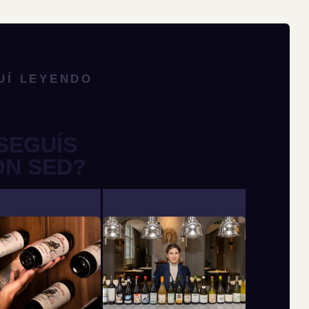
UÍ LEYENDO
SEGUÍS
ON SED?