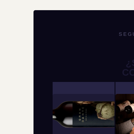
SEG
¿
C