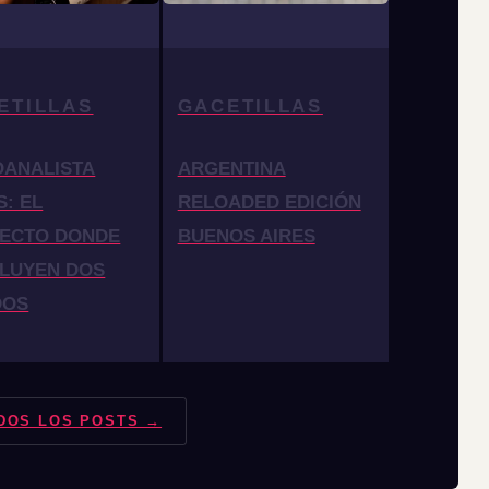
ETILLAS
GACETILLAS
OANALISTA
ARGENTINA
S: EL
RELOADED EDICIÓN
ECTO DONDE
BUENOS AIRES
LUYEN DOS
DOS
DOS LOS POSTS →