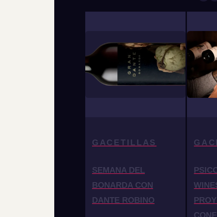
GACETILLAS
GAC
SEMANA DEL
PSIC
BONARDA CON
WINE
DANTE ROBINO
PROY
CONF