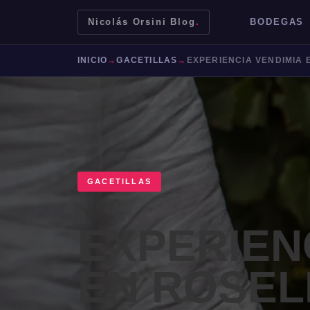
Nicolás Orsini Blog
.
BODEGAS
INICIO
→
GACETILLAS
→
GACETILLAS
EXPERIEN
Mendoza
Malbec
Bodegas
Jujuy
EN ROSEL