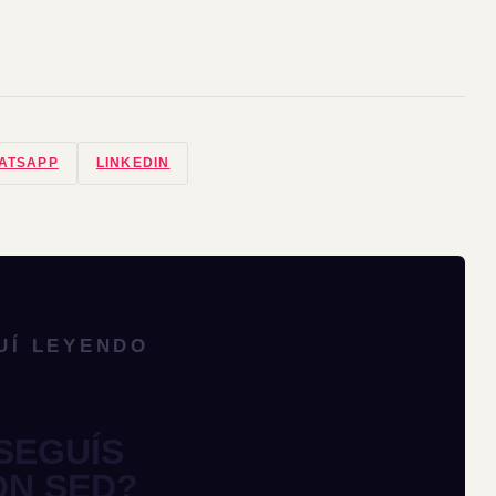
ATSAPP
LINKEDIN
UÍ LEYENDO
SEGUÍS
ON SED?