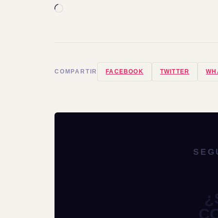
Cargando...
COMPARTIR
FACEBOOK
TWITTER
WH
SEG
¿
C