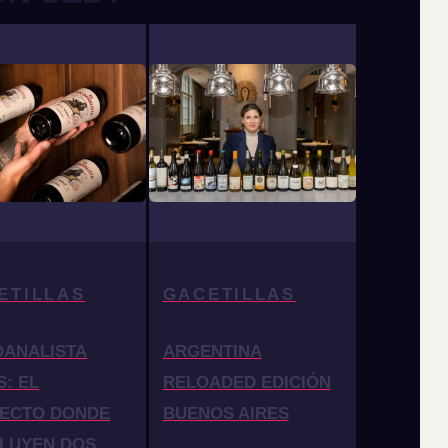
ETILLAS
GACETILLAS
OANALISTA
ARGENTINA
S: EL
RELOADED EDICIÓN
ECTO DONDE
BUENOS AIRES
LUYEN DOS