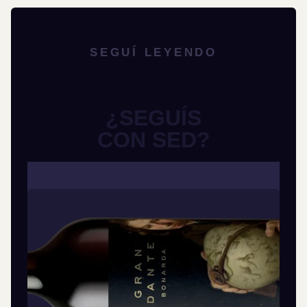
SEGUÍ LEYENDO
¿SEGUÍS
CON SED?