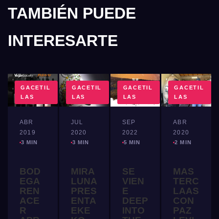
TAMBIÉN PUEDE
INTERESARTE
GACETIL
GACETIL
GACETIL
GACETIL
LAS
LAS
LAS
LAS
ABR
JUL
SEP
ABR
2019
2020
2022
2020
3 MIN
3 MIN
5 MIN
2 MIN
BOD
MIRA
SE
MAS
EGA
LUNA
VIEN
TERC
REN
PRES
E
LAAS
ACE
ENTA
DEEP
CON
R
EKE
INTO
PAZ