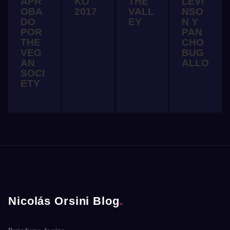
APR
KO
THE
LEVI
OBA
2017
VALL
NSO
DO
EY
N Y
POR
PAN
THE
CHO
VEG
BUG
AN
ALLO
SOCI
ETY
Nicolás Orsini Blog
.