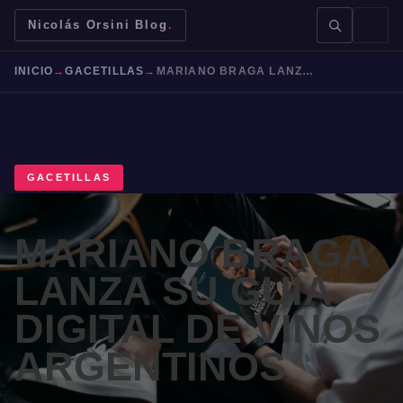
Nicolás Orsini Blog
.
INICIO
→
GACETILLAS
→
MARIANO BRAGA LANZA SU GUÍA DIGITAL DE VINOS ARGENTINOS
GACETILLAS
BUSCAR →
MARIANO BRAGA
Mendoza
Malbec
Bodegas
Jujuy
LANZA SU GUÍA
DIGITAL DE VINOS
ARGENTINOS