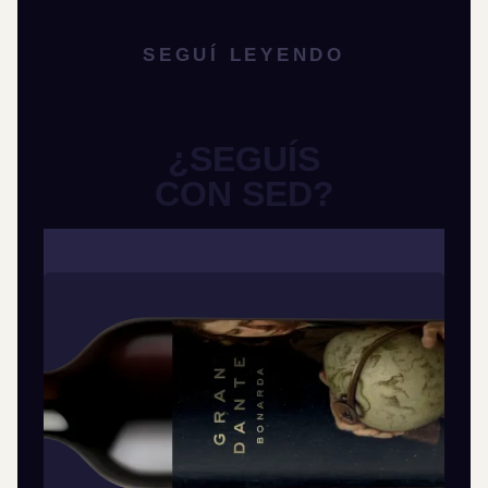
SEGUÍ LEYENDO
¿SEGUÍS
CON SED?