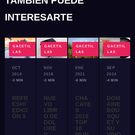
TAMBIÉN PUEDE
INTERESARTE
GACETIL
GACETIL
GACETIL
GACETIL
LAS
LAS
LAS
LAS
OCT
NOV
ENE
SEP
2018
2018
2021
2024
3 MIN
2 MIN
6 MIN
4 MIN
REFR
NUE
CHA
DOM
ESH!
VO
CAYE
AINE
EDICI
LIBR
S
BOU
ÓN 3
O DE
2015
SQU
DOL
TOP
ET Y
ORE
10
SU
S
MUN
VINO