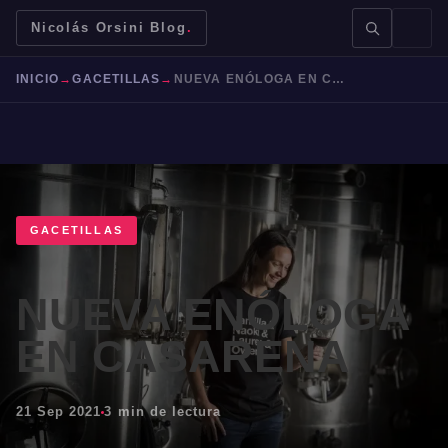
Nicolás Orsini Blog
.
INICIO
→
GACETILLAS
→
NUEVA ENÓLOGA EN CASARENA
BUSCAR →
GACETILLAS
NUEVA ENÓLOGA
Mendoza
Malbec
Bodegas
Jujuy
EN CASARENA
21 Sep 2021
3 min de lectura