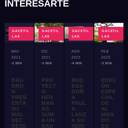
INTERESARTE
GACETIL
GACETIL
GACETIL
GACETIL
LAS
LAS
LAS
LAS
MAY
DIC
AGO
FEB
2021
2021
2023
2025
2 MIN
3 MIN
4 MIN
3 MIN
BAU
PRO
BOD
EDICI
DRO
YECT
EGA
ÓN
N
O
DOÑ
ESPE
PRES
HER
A
CIAL
ENTA
MAN
PAUL
DE
SU
AS
A
AL
MAL
SUM
LANZ
MAN
BEC
A UN
A SU
DO
RESE
SAU
SERI
EN