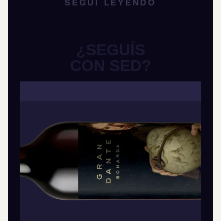
SEGUÍ LEYENDO
¿SEGUÍS
CON SED?