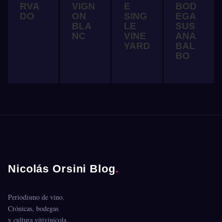
RVA
VIGN
E
BOD
DO
ON
SING
EGA
BLA
LE
SUS
NC
VINE
ANA
YARD
BAL
BO
Nicolás Orsini Blog
.
Periodismo de vino.
Crónicas, bodegas
y cultura vitivinícola.