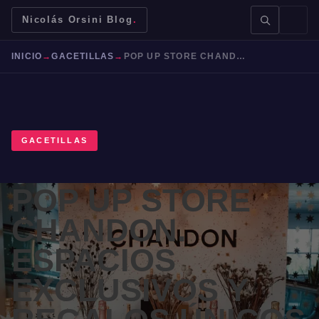
Nicolás Orsini Blog
.
INICIO
→
GACETILLAS
→
POP UP STORE CHANDON. ESPACIOS EXCLUSIVOS Y REGALOS ÚNICOS
GACETILLAS
BUSCAR →
POP UP STORE
Mendoza
Malbec
Bodegas
Jujuy
CHANDON.
ESPACIOS
EXCLUSIVOS Y