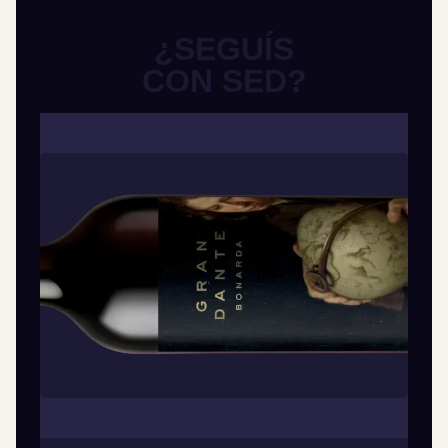
¿SEGUÍS
CON SED?