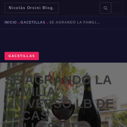
Nicolás Orsini Blog
.
INICIO
→
GACETILLAS
→
SE AGRANDÓ LA FAMILIA UNIVERSO LB DE LUCAS BALLESTER
GACETILLAS
BUSCAR →
SE AGRANDÓ LA
Mendoza
Malbec
Bodegas
Jujuy
FAMILIA
UNIVERSO LB DE
LUCAS