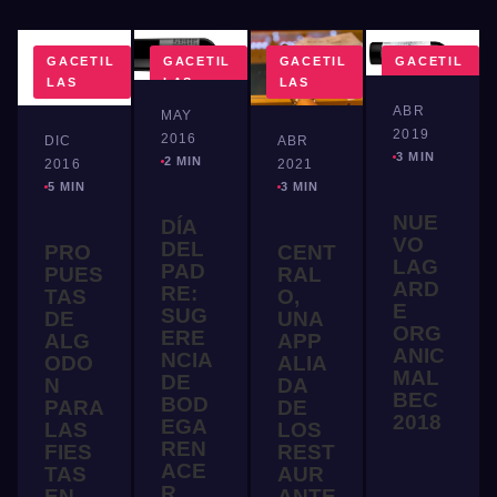
GACETIL
GACETIL
GACETIL
GACETIL
LAS
LAS
LAS
LAS
ABR
MAY
2019
2016
DIC
ABR
3 MIN
2 MIN
2016
2021
5 MIN
3 MIN
NUE
DÍA
VO
DEL
PRO
CENT
LAG
PAD
PUES
RAL
ARD
RE:
TAS
O,
E
SUG
DE
UNA
ORG
ERE
ALG
APP
ANIC
NCIA
ODO
ALIA
MAL
DE
N
DA
BEC
BOD
PARA
DE
2018
EGA
LAS
LOS
REN
FIES
REST
ACE
TAS
AUR
R
EN
ANTE