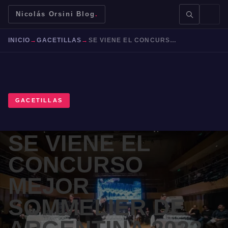
Nicolás Orsini Blog
.
INICIO
→
GACETILLAS
→
SE VIENE EL CONCURSO MEJOR SOMMELIER DE ARGENTINA 2022
GACETILLAS
BUSCAR →
SE VIENE EL
Mendoza
Malbec
Bodegas
Jujuy
CONCURSO
MEJOR
SOMMELIER DE