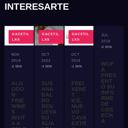
INTERESARTE
GACETIL
GACETIL
GACETIL
GACETIL
JUL
LAS
LAS
LAS
LAS
2016
2 MIN
NOV
OCT
OCT
2016
2022
2016
WOF
2 MIN
3 MIN
1 MIN
A
PRES
ENT
ALG
SUS
FREI
Ó SU
ODO
ANA
XENE
INFO
N
BAL
T
RME
FINE
BO
ICE,
DE
WINE
REN
NUE
COS
S
UEVA
VO
ECH
INVIT
SU
CAVA
A
A A
ALIA
EXTR