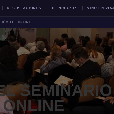
DEGUSTACIONES
BLENDPOSTS
VINO EN VIA
SE VIENE EL SEMINARIO “CÓMO EL ONLINE POTENCIA AL OFFLINE”
BUSCAR →
EL SEMINARIO
 ONLINE