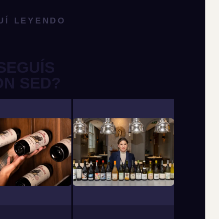
UÍ LEYENDO
SEGUÍS
ON SED?