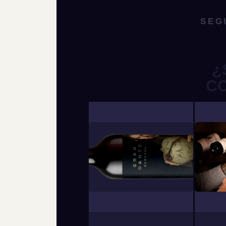
SEG
¿
C