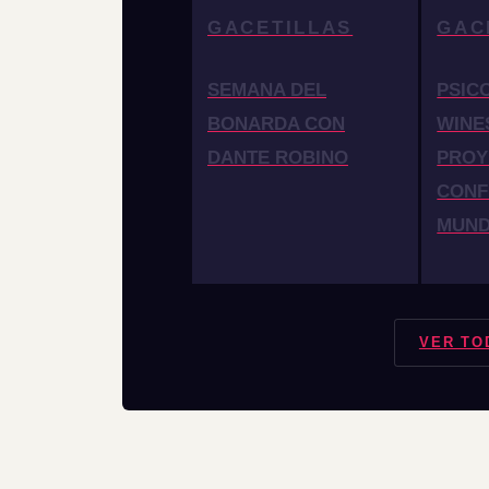
GACETILLAS
GAC
SEMANA DEL
PSIC
BONARDA CON
WINE
DANTE ROBINO
PROY
CONF
MUN
VER TO