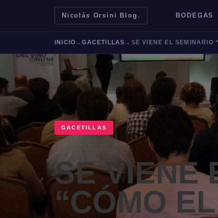
Nicolás Orsini Blog
.
BODEGAS
INICIO
→
GACETILLAS
→
GACETILLAS
SE VIENE 
Mendoza
Malbec
Bodegas
Jujuy
“CÓMO EL