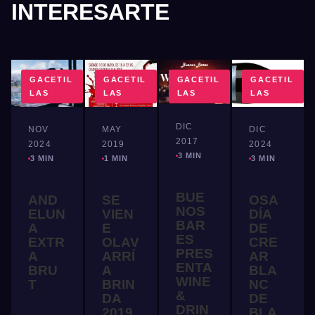
INTERESARTE
GACETIL
GACETIL
GACETIL
GACETIL
LAS
LAS
LAS
LAS
DIC
NOV
MAY
DIC
2017
2024
2019
2024
3 MIN
3 MIN
1 MIN
3 MIN
BUE
AND
SE
OSA
NOS
ELUN
VIEN
DÍA
BAR
A
E
DE
ES
EXTR
OLAV
CRE
PRES
A
ARRÍ
AR
ENTA
BRU
A
BLA
WINE
T
BRIN
NC
&
DA
DE
DRIN
2019
BLA