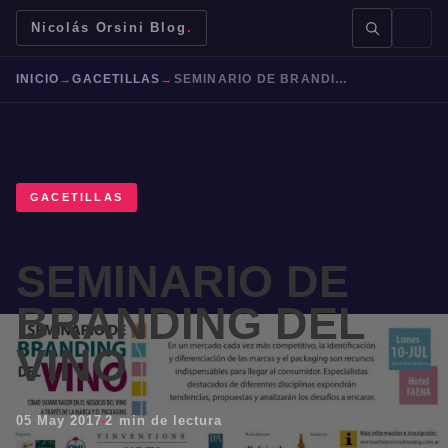
Nicolás Orsini Blog
.
INICIO
→
GACETILLAS
→
SEMINARIO DE BRANDING DEL VINO
GACETILLAS
BUSCAR →
SEMINARIO DE
Mendoza
Malbec
Bodegas
Jujuy
BRANDING DEL
VINO
05 May 2017
2 min de lectura