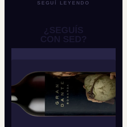
SEGUÍ LEYENDO
¿SEGUÍS
CON SED?