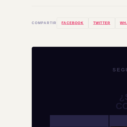
COMPARTIR
FACEBOOK
TWITTER
WH
SEG
¿
C