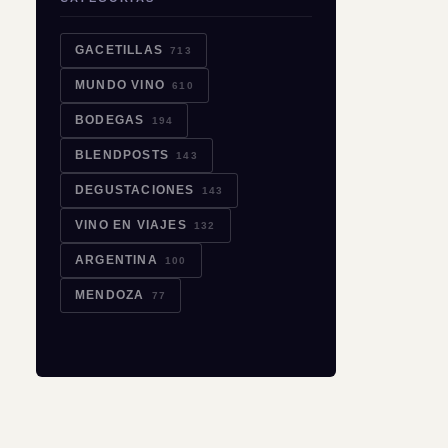
GACETILLAS
713
MUNDO VINO
610
BODEGAS
194
BLENDPOSTS
143
DEGUSTACIONES
143
VINO EN VIAJES
132
ARGENTINA
100
MENDOZA
77