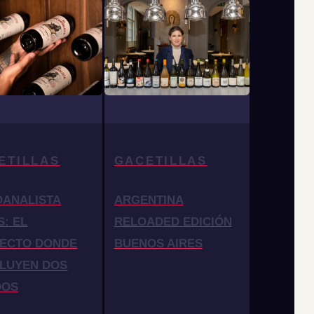
ETILLAS
GACETILLAS
OANALISTA
ARGENTINA
S: EL
RELOADED EDICIÓN
ECTO DONDE
BUENOS AIRES
LUYEN DOS
DOS