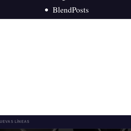
BlendPosts
Vino en Viajes
Gastronomía
BUSCAR →
UEVAS LÍNEAS