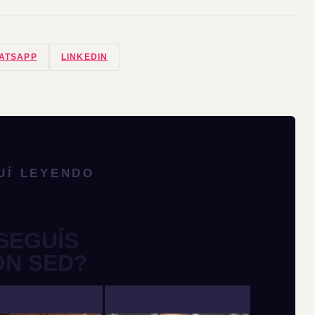
ATSAPP
LINKEDIN
UÍ LEYENDO
SEGUÍS
ON SED?