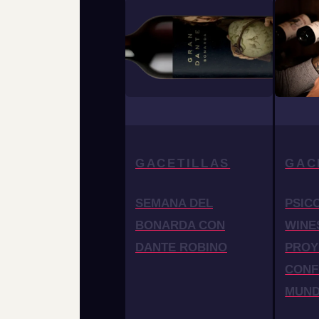
GACETILLAS
GAC
SEMANA DEL
PSIC
BONARDA CON
WINE
DANTE ROBINO
PROY
CONF
MUN