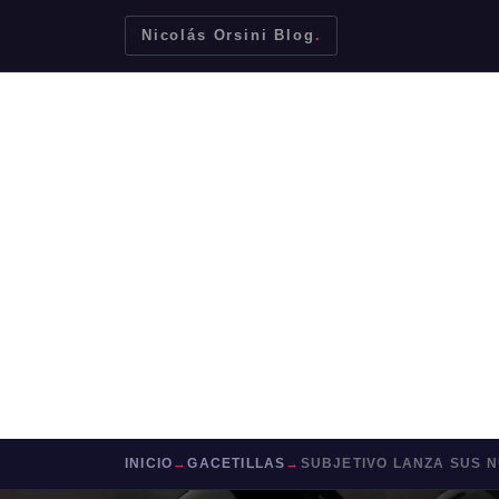
Nicolás Orsini Blog
.
Bodegas
Degustaciones
Viajes
Gastronomía
Sobre mí
Contacto
Mendoza
Malbec
Bodegas
Jujuy
Escuchar Bebedor Frecuente
INICIO
→
GACETILLAS
→
SUBJETIVO LANZA SUS N