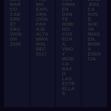
MAR
MO
DIMIA
BOS
CO
EXPL
EN
CA
CAB
ORA
DAN
ROS
ERN
CIÓN
TE
É:
ET
PAR
ROBI
NUE
SAU
AJE
NO:
VA
VIGN
ALTA
COS
IMAG
ON
MIRA
ECH
EN,
2020
MAL
A,
MISM
BEC
VINO
A
2017
Y
ESEN
MÚSI
CIA
CA
BAJ
O
LAS
ESTR
ELLA
S