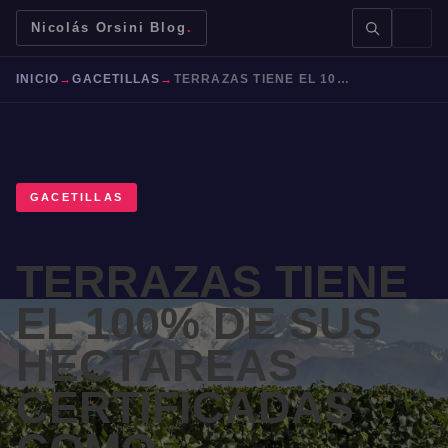
Nicolás Orsini Blog
.
INICIO
→
GACETILLAS
→
TERRAZAS TIENE EL 100% DE SUS HECTÁREAS CERTIFICADAS COMO SUSTENTABLES
GACETILLAS
BUSCAR →
TERRAZAS TIENE
Mendoza
Malbec
Bodegas
Jujuy
EL 100% DE SUS
HECTÁREAS
CERTIFICADAS