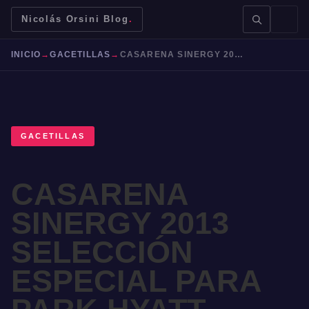
Nicolás Orsini Blog
.
INICIO
→
GACETILLAS
→
CASARENA SINERGY 2013 SELECCIÓN ESPECIAL PARA PARK HYATT MENDOZA
GACETILLAS
BUSCAR →
CASARENA
Mendoza
Malbec
Bodegas
Jujuy
SINERGY 2013
SELECCIÓN
ESPECIAL PARA