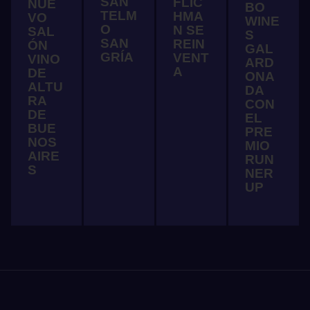
SAN
FLIC
NUE
BO
TELM
HMA
VO
WINE
O
N SE
SAL
S
SAN
REIN
ÓN
GAL
GRÍA
VENT
VINO
ARD
A
DE
ONA
ALTU
DA
RA
CON
DE
EL
BUE
PRE
NOS
MIO
AIRE
RUN
S
NER
UP