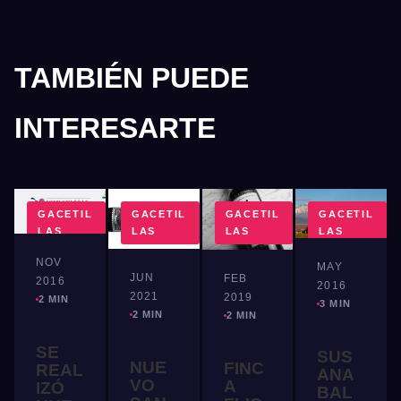
TAMBIÉN PUEDE
INTERESARTE
GACETIL
GACETIL
GACETIL
GACETIL
LAS
LAS
LAS
LAS
NOV
MAY
JUN
FEB
2016
2016
2021
2019
2 MIN
3 MIN
2 MIN
2 MIN
SE
SUS
NUE
FINC
REAL
ANA
VO
A
IZÓ
BAL