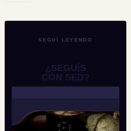
SEGUÍ LEYENDO
¿SEGUÍS
CON SED?