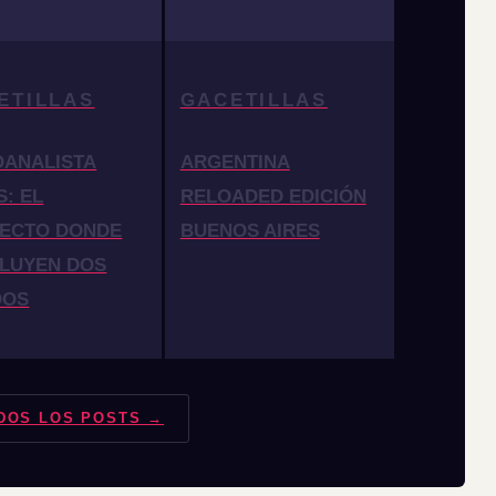
ETILLAS
GACETILLAS
OANALISTA
ARGENTINA
S: EL
RELOADED EDICIÓN
ECTO DONDE
BUENOS AIRES
LUYEN DOS
DOS
DOS LOS POSTS →