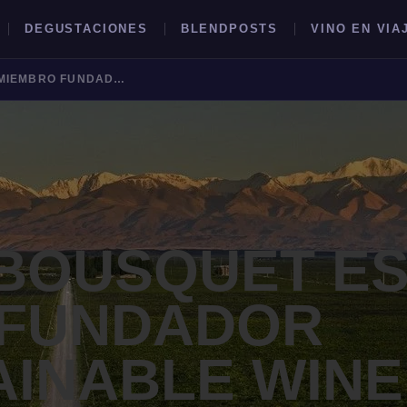
DEGUSTACIONES
BLENDPOSTS
VINO EN VIA
DOMAINE BOUSQUET ES MIEMBRO FUNDADOR DEL SUSTAINABLE WINE ROUNDTABLE (SWR)
BUSCAR →
BOUSQUET E
 FUNDADOR
AINABLE WINE