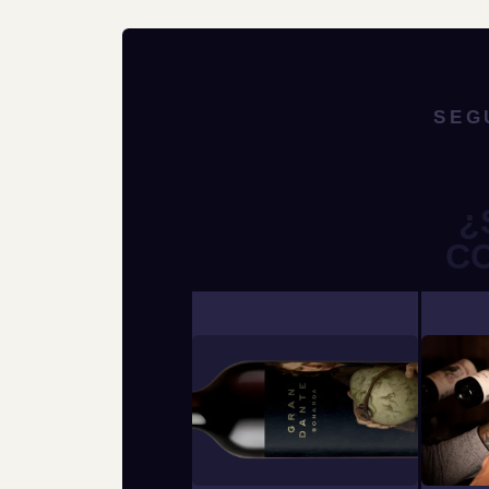
SEG
¿
C