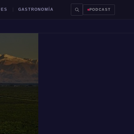
JES
GASTRONOMÍA
PODCAST
S