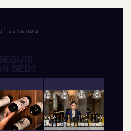
UÍ LEYENDO
SEGUÍS
ON SED?