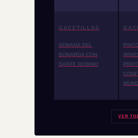
GACETILLAS
GAC
SEMANA DEL
PSIC
BONARDA CON
WINE
DANTE ROBINO
PROY
CONF
MUN
VER TO