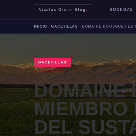
Nicolás Orsini Blog
.
BODEGAS
INICIO
→
GACETILLAS
→
GACETILLAS
DOMAINE 
MIEMBRO
Mendoza
Malbec
Bodegas
Jujuy
DEL SUST