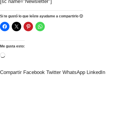
[sc name=”Newsletter”]
Si te gustó lo que leíste ayudame a compartirlo 🙂
Me gusta esto:
Cargando...
Compartir
Facebook
Twitter
WhatsApp
LinkedIn
Seguí leyendo
¿Seguís
con sed?