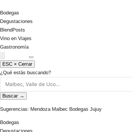
Nicolás Orsini Blog
.
Bodegas
Degustaciones
BlendPosts
Vino en Viajes
Gastronomía
Podcast
ESC × Cerrar
¿Qué estás buscando?
Buscar →
Sugerencias:
Mendoza
Malbec
Bodegas
Jujuy
Bodegas
Degustaciones