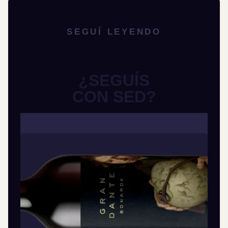
SEGUÍ LEYENDO
¿SEGUÍS
CON SED?