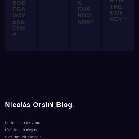
R OF
BOD
N
THE
EGA
CHA
MON
GOY
RDO
KEY”
ENE
NNAY
CHE
A
Nicolás Orsini Blog
.
Periodismo de vino.
Crónicas, bodegas
y cultura vitivinícola.