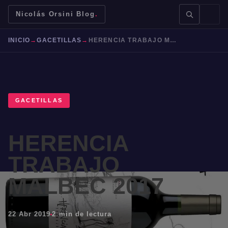
Nicolás Orsini Blog
.
INICIO
→
GACETILLAS
→
HERENCIA TRABAJO MALBEC 2017
GACETILLAS
BUSCAR →
HERENCIA
Mendoza
Malbec
Bodegas
Jujuy
TRABAJO
MALBEC 2017
22 Abr 2019
2 min de lectura