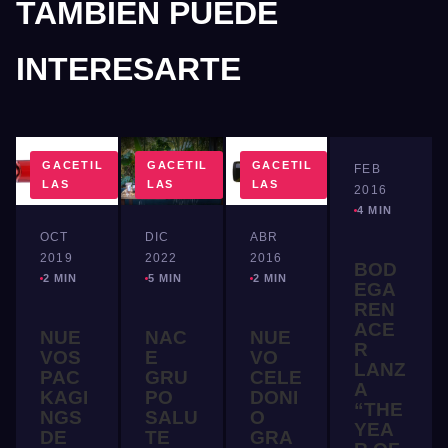
TAMBIÉN PUEDE
INTERESARTE
GACETIL
GACETIL
GACETIL
GACETIL
FEB
LAS
LAS
LAS
LAS
2016
4 MIN
OCT
DIC
ABR
2019
2022
2016
BOD
2 MIN
5 MIN
2 MIN
EGA
REN
ACE
NUE
NAC
NUE
R
VOS
E
VO
LANZ
PAC
GRU
CELE
A
KAGI
PO
DONI
“THE
NGS
SALU
O
YEA
DE
TE
GRA