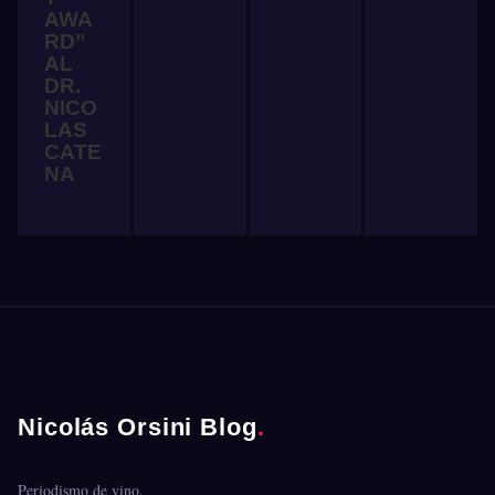
AWA
RD”
AL
DR.
NICO
LAS
CATE
NA
Nicolás Orsini Blog
.
Periodismo de vino.