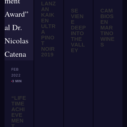
LANZ
AN
SE
CAM
KAIK
VIEN
BIOS
EN
E
EN
ULTR
DEEP
MAR
A
INTO
TINO
PINO
THE
WINE
T
VALL
S
NOIR
EY
2019
FEB
2022
3 MIN
“LIFE
TIME
ACHI
EVE
MEN
T