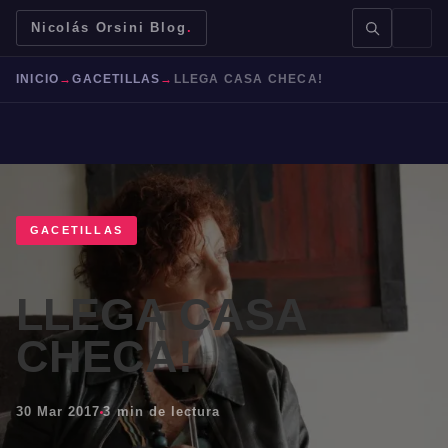
Nicolás Orsini Blog
.
INICIO
→
GACETILLAS
→
LLEGA CASA CHECA!
BUSCAR →
GACETILLAS
LLEGA CASA
Mendoza
Malbec
Bodegas
Jujuy
CHECA!
30 Mar 2017
3 min de lectura