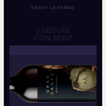
SEGUÍ LEYENDO
¿SEGUÍS
CON SED?