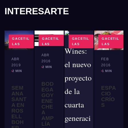
INTERESARTE
GACETIL
GACETIL
GACETIL
GACETIL
LAS
LAS
LAS
LAS
ABR
ABR
FEB
2016
2019
2016
2 MIN
2 MIN
1 MIN
BOD
SEM
ESPA
EGA
ANA
CIO
GOY
SANT
CRÍO
ENE
A EN
S
CHE
ROS
A
ELL
AMP
BOH
LÍA
ER