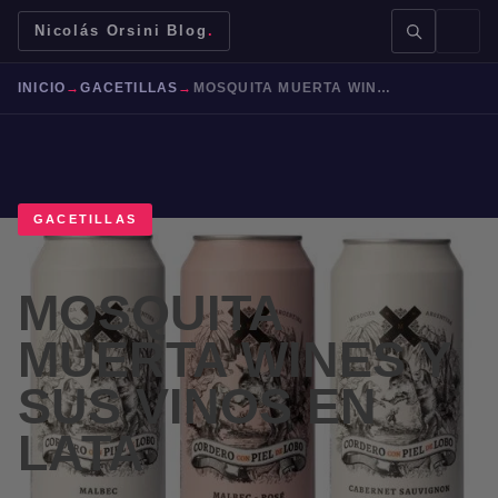
Nicolás Orsini Blog
.
INICIO
→
GACETILLAS
→
MOSQUITA MUERTA WINES Y SUS VINOS EN LATA
GACETILLAS
BUSCAR →
MOSQUITA
Mendoza
Malbec
Bodegas
Jujuy
MUERTA WINES Y
SUS VINOS EN
LATA