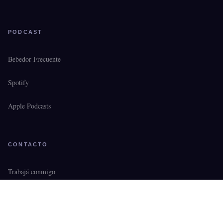
PODCAST
Bebedor Frecuente
Spotify
Apple Podcasts
CONTACTO
Trabajá conmigo
Media Kit
Instagram