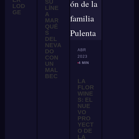
SU
LOD
LÍNE
GE
A
MAR
QUÉ
S
DEL
NEVA
ABR
DO
CON
2023
UN
4 MIN
MAL
BEC
LA
FLOR
WINE
S: EL
NUE
VO
PRO
YECT
O DE
LA