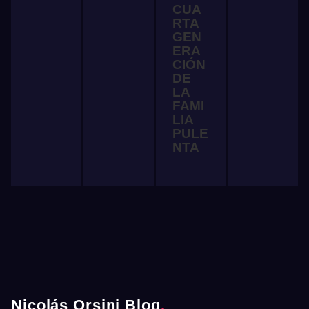
CUA
RTA
GEN
ERA
CIÓN
DE
LA
FAMI
LIA
PULE
NTA
Nicolás Orsini Blog
.