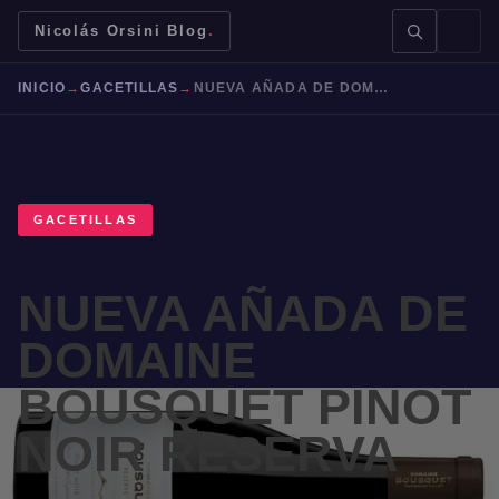
Nicolás Orsini Blog
.
INICIO
→
GACETILLAS
→
NUEVA AÑADA DE DOMAINE BOUSQUET PINOT NOIR RESERVA
GACETILLAS
BUSCAR →
NUEVA AÑADA DE
Mendoza
Malbec
Bodegas
Jujuy
DOMAINE
BOUSQUET PINOT
NOIR RESERVA