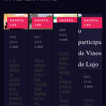
GACETIL
GACETIL
GACETIL
GACETIL
LAS
LAS
LAS
LAS
ABR
2016
AGO
OCT
4 MIN
2016
2024
2 MIN
4 MIN
SUS
ANA
LA
REA
BAL
BON
BRIÓ
BO
ARD
ANT
WINE
A
UCU
S
NOV
ARG
RA
PRES
2016
ENTI
TAND
ENTA
3 MIN
NA
EM
CRIO
FUE
WINE
S
PRES
HOT
TRIV
TOR
ENTA
EL
ENT
RON