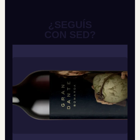
¿SEGUÍS
CON SED?