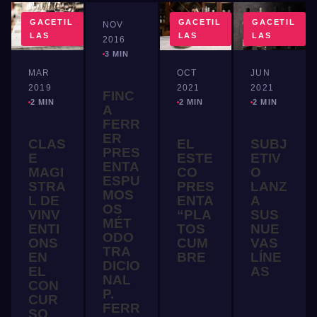
GACETIL
GACETIL
GACETIL
GACETIL
NOV
LAS
LAS
LAS
LAS
2016
3 MIN
OCT
JUN
MAR
2021
2021
2019
FINC
2 MIN
2 MIN
2 MIN
A
FERR
ER
EL
SUBJ
CLAS
PRES
ESTE
ETIV
E
ENTA
CO
O
MAGI
ESPU
PRES
LANZ
STRA
MOS
ENTA
A
L DE
OS
“PLA
SUS
VINV
MÉT
TOS
NUE
ENTI
ODO
CUM
VAS
ONS
TRA
BRE
LÍNE
EN
DICIO
AS
EL
NAL
CON
P.
CUR
FERR
SO