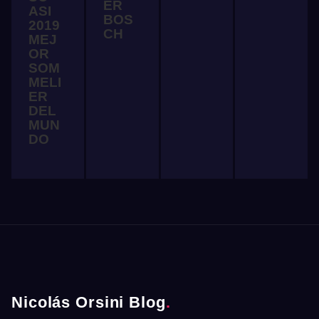
ER
ASI
BOS
2019
CH
MEJ
OR
SOM
MELI
ER
DEL
MUN
DO
Nicolás Orsini Blog
.