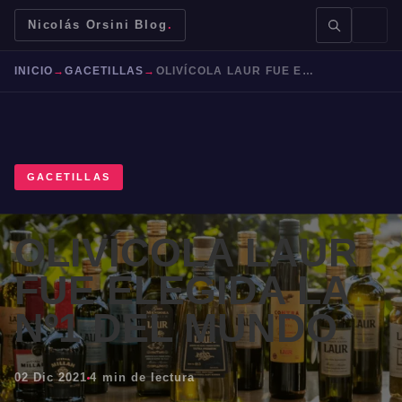
Nicolás Orsini Blog
.
INICIO
→
GACETILLAS
→
OLIVÍCOLA LAUR FUE ELEGIDA LA Nº1 DEL MUNDO
GACETILLAS
BUSCAR →
OLIVÍCOLA LAUR
Mendoza
Malbec
Bodegas
Jujuy
FUE ELEGIDA LA
Nº1 DEL MUNDO
02 Dic 2021
4 min de lectura