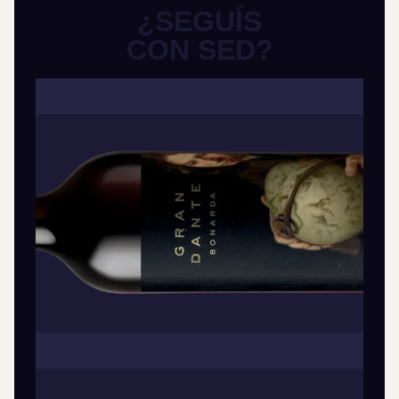
¿SEGUÍS
CON SED?