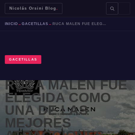
Nicolás Orsini Blog
.
INICIO
→
GACETILLAS
→
RUCA MALEN FUE ELEGIDA COMO UNA DE LAS MEJORES ATRACCIONES DEL MUNDO
GACETILLAS
BUSCAR →
RUCA MALEN FUE
Mendoza
Malbec
Bodegas
Jujuy
ELEGIDA COMO
UNA DE LAS
MEJORES