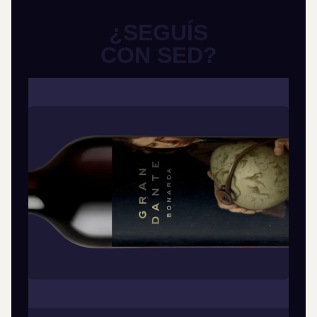
¿SEGUÍS
CON SED?