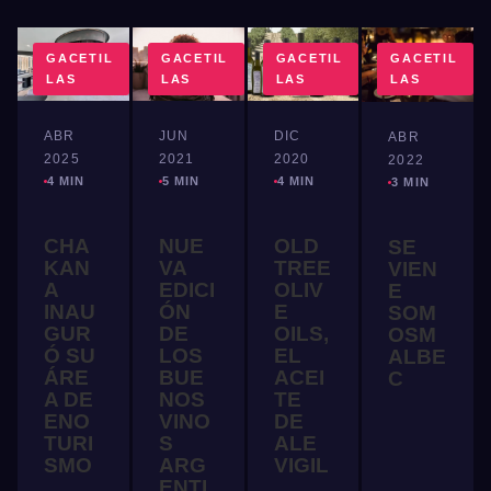
GACETIL
GACETIL
GACETIL
GACETIL
LAS
LAS
LAS
LAS
DIC
ABR
JUN
ABR
2020
2025
2021
2022
4 MIN
4 MIN
5 MIN
3 MIN
OLD
CHA
NUE
SE
TREE
KAN
VA
VIEN
OLIV
A
EDICI
E
E
INAU
ÓN
SOM
OILS,
GUR
DE
OSM
EL
Ó SU
LOS
ALBE
ACEI
ÁRE
BUE
C
TE
A DE
NOS
DE
ENO
VINO
ALE
TURI
S
VIGIL
SMO
ARG
ENTI