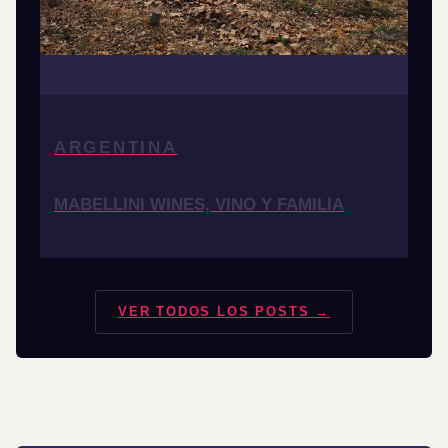
ARGENTINA
MABELLINI WINES, VINO Y FAMILIA
VER TODOS LOS POSTS →