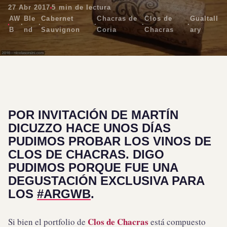
27 Abr 2017
5 min de lectura
AW
Ble
Cabernet
Chacras de
Clos de
Gualtall
·
·
·
·
·
B
nd
Sauvignon
Coria
Chacras
ary
POR INVITACIÓN DE
MARTÍN
DICUZZO
HACE UNOS DÍAS
PUDIMOS PROBAR LOS VINOS DE
CLOS DE CHACRAS
. DIGO
PUDIMOS PORQUE FUE UNA
DEGUSTACIÓN EXCLUSIVA PARA
LOS
#ARGWB
.
Clos de Chacras
Si bien el portfolio de
está compuesto