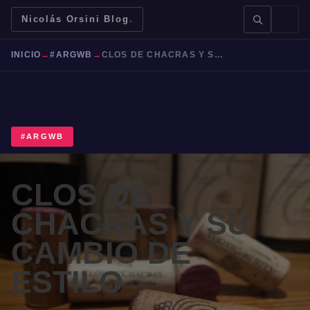
Nicolás Orsini Blog
.
INICIO
→
#ARGWB
→
CLOS DE CHACRAS Y SU CAMBIO DE ESTILO
#ARGWB
BUSCAR →
CLOS DE
Mendoza
Malbec
Bodegas
Jujuy
CHACRAS Y SU
CAMBIO DE
ESTILO