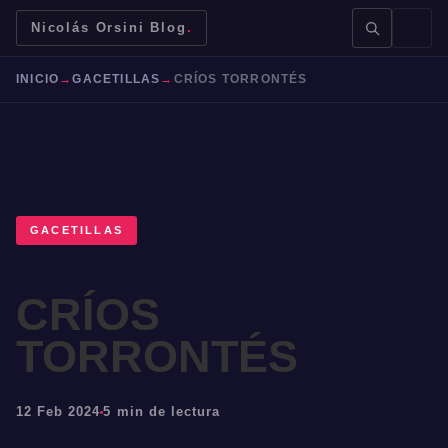
Nicolás Orsini Blog
.
INICIO
→
GACETILLAS
→
CRÍOS TORRONTÉS
BUSCAR →
GACETILLAS
CRÍOS
Mendoza
Malbec
Bodegas
Jujuy
TORRONTÉS
12 Feb 2024
5 min de lectura