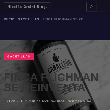
Nicolás Orsini Blog
.
INICIO
→
GACETILLAS
→
FINCA FLICHMAN SE REINVENTA
BUSCAR →
GACETILLAS
FINCA FLICHMAN
Mendoza
Malbec
Bodegas
Jujuy
SE REINVENTA
13 Feb 2019
2 min de lectura
Finca Flichman
·
Vino