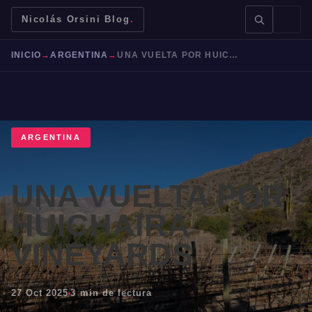
Nicolás Orsini Blog
.
INICIO
→
ARGENTINA
→
UNA VUELTA POR HUICHAIRA VINEYARDS
ARGENTINA
BUSCAR →
UNA VUELTA POR
Mendoza
Malbec
Bodegas
Jujuy
HUICHAIRA
VINEYARDS
27 Oct 2025
3 min de lectura