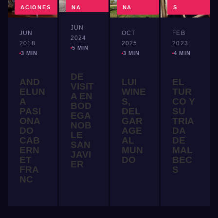
ACIONES
NA
NA
S
JUN
JUN
OCT
FEB
2024
2018
2025
2023
5 MIN
3 MIN
3 MIN
4 MIN
DE
AND
LUI
EL
VISIT
ELUN
WINE
TUR
A EN
A
S,
CO Y
BOD
PASI
DEL
SU
EGA
ONA
GAR
TRIA
NOB
DO
AGE
DA
LE
CAB
AL
DE
SAN
ERN
MUN
MAL
JAVI
ET
DO
BEC
ER
FRA
S
NC