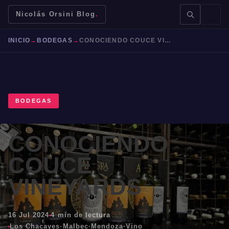
Nicolás Orsini Blog
.
INICIO
→
BODEGAS
→
CONOCIENDO COUCE VINEYARDS
BODEGAS
BUSCAR →
CONOCIENDO
Mendoza
Malbec
Bodegas
Jujuy
COUCE
VINEYARDS
16 Jul 2024
4 min de lectura
Los Chacayes
·
Malbec
·
Mendoza
·
Vino