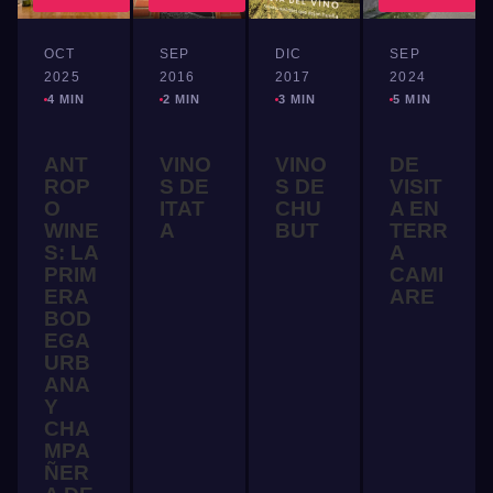
OCT
SEP
DIC
SEP
2025
2016
2017
2024
4 MIN
2 MIN
3 MIN
5 MIN
ANT
VINO
VINO
DE
ROP
S DE
S DE
VISIT
O
ITAT
CHU
A EN
WINE
A
BUT
TERR
S: LA
A
PRIM
CAMI
ERA
ARE
BOD
EGA
URB
ANA
Y
CHA
MPA
ÑER