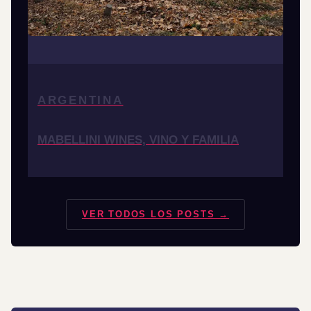
ARGENTINA
MABELLINI WINES, VINO Y FAMILIA
VER TODOS LOS POSTS →