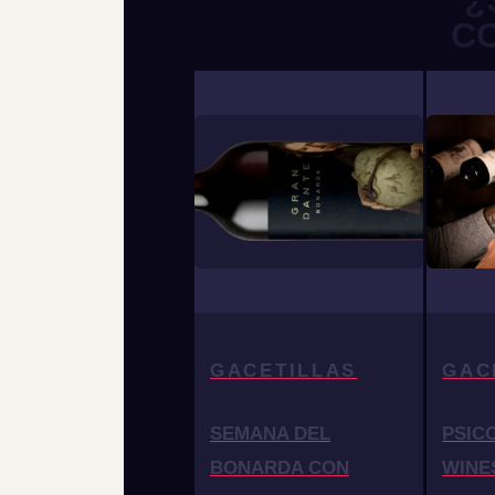
¿
C
GACETILLAS
GAC
SEMANA DEL
PSIC
BONARDA CON
WINE