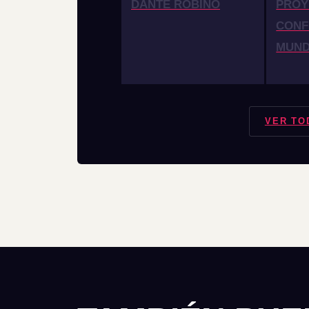
DANTE ROBINO
PROY
CONF
MUN
VER TO