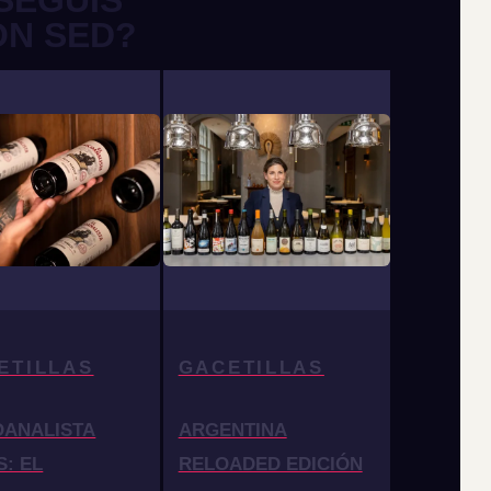
SEGUÍS
ON SED?
ETILLAS
GACETILLAS
OANALISTA
ARGENTINA
S: EL
RELOADED EDICIÓN