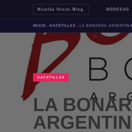
Nicolás Orsini Blog
.
BODEGAS
INICIO
→
GACETILLAS
→
GACETILLAS
LA BONA
Mendoza
Malbec
Bodegas
Jujuy
ARGENTIN