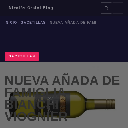
Nicolás Orsini Blog
.
INICIO
→
GACETILLAS
→
NUEVA AÑADA DE FAMIGLIA BIANCHI VIOGNIER
GACETILLAS
BUSCAR →
NUEVA AÑADA DE
Mendoza
Malbec
Bodegas
Jujuy
FAMIGLIA
BIANCHI
VIOGNIER